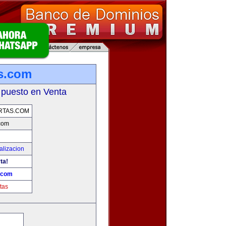
as.com
 puesto en Venta
RTAS.COM
.com
alizacion
ta!
s.com
tas