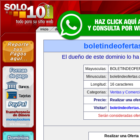
boletindeofert
El dueño de este dominio lo ha
Mayusculas:
BOLETINDEOFE
Minusculas:
boletindeofertas
Longitud:
16 caracteres
Categorias:
Ventas y Comerci
Precio:
Realizar una ofer
Visitar!
boletindeoferta
Serán consideradas ofer
Realizar una Oferta