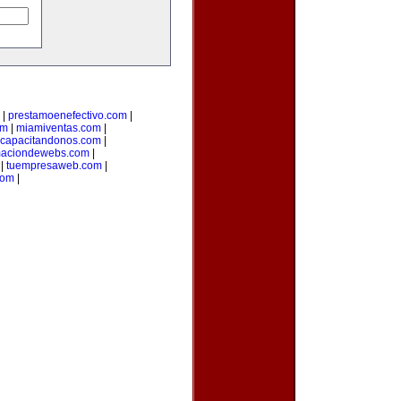
|
prestamoenefectivo.com
|
om
|
miamiventas.com
|
capacitandonos.com
|
maciondewebs.com
|
|
tuempresaweb.com
|
com
|