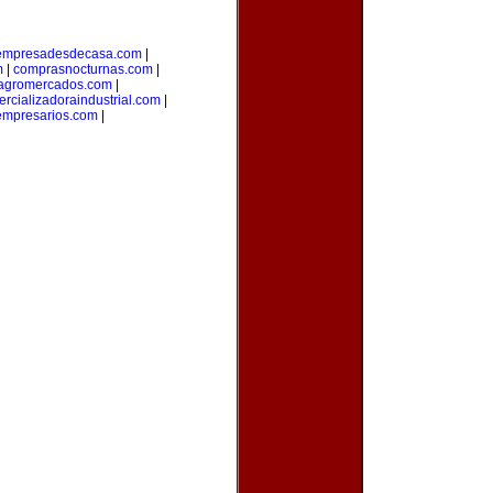
empresadesdecasa.com
|
m
|
comprasnocturnas.com
|
agromercados.com
|
rcializadoraindustrial.com
|
empresarios.com
|