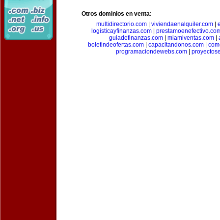
Otros dominios en venta:
multidirectorio.com
|
viviendaenalquiler.com
|
logisticayfinanzas.com
|
prestamoenefectivo.co
guiadefinanzas.com
|
miamiventas.com
|
boletindeofertas.com
|
capacitandonos.com
|
come
programaciondewebs.com
|
proyectos