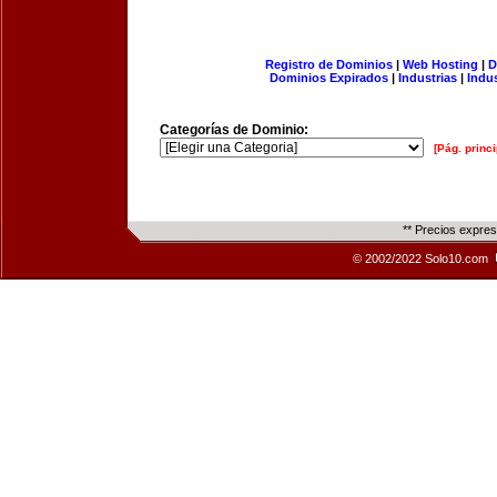
Registro de Dominios
|
Web Hosting
|
D
Dominios Expirados
|
Industrias
|
Indu
Categorías de Dominio:
[Pág. princi
** Precios expre
© 2002/2022 Solo10.com