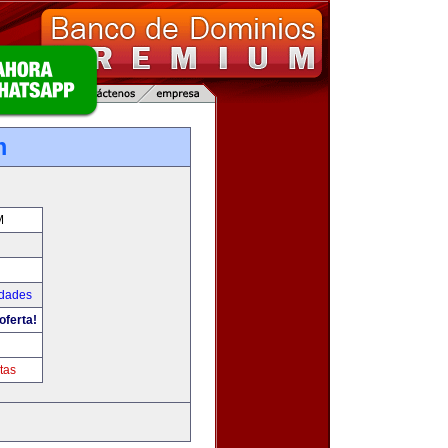
m
M
udades
oferta!
tas