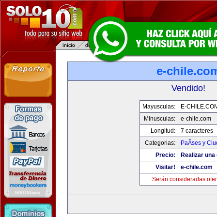
e-chile.co
Vendido!
Mayusculas:
E-CHILE.CO
Minusculas:
e-chile.com
Longitud:
7 caracteres
Categorias:
PaÃ­ses y Ci
Precio:
Realizar una 
Visitar!
e-chile.com
Serán consideradas ofer