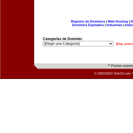
Registro de Dominios
|
Web Hosting
|
D
Dominios Expirados
|
Industrias
|
Indu
Categorías de Dominio:
[Pág. princi
** Precios expre
© 2002/2022 Solo10.com