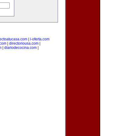
rectoatucasa.com
|
i-oferta.com
.com
|
directoriousa.com
|
m
|
diariodecocina.com
|