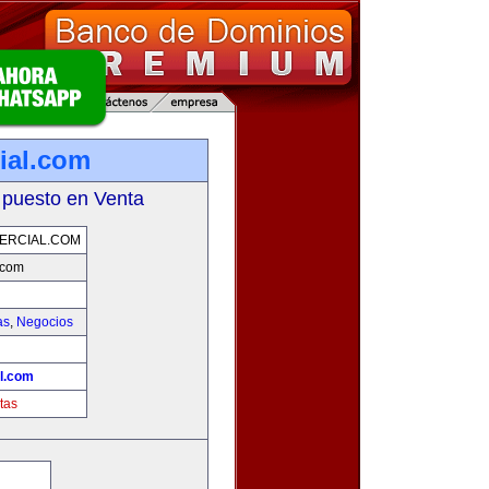
ial.com
 puesto en Venta
ERCIAL.COM
.com
as
,
Negocios
l.com
tas