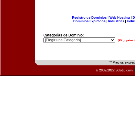
Registro de Dominios
|
Web Hosting
|
D
Dominios Expirados
|
Industrias
|
Indu
Categorías de Dominio:
[Pág. princi
** Precios expre
© 2002/2022 Solo10.com