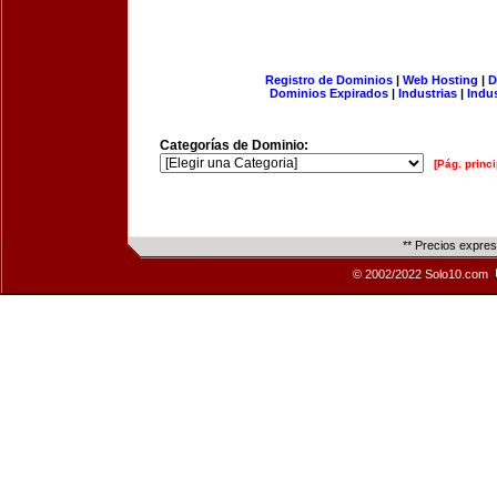
Registro de Dominios
|
Web Hosting
|
D
Dominios Expirados
|
Industrias
|
Indu
Categorías de Dominio:
[Pág. princi
** Precios expre
© 2002/2022 Solo10.com