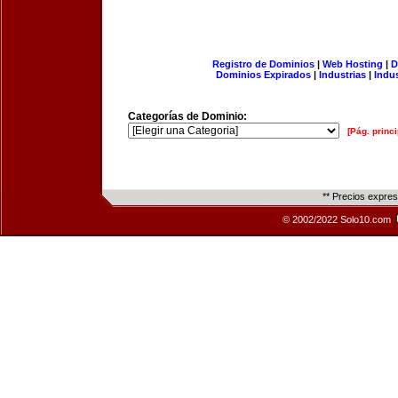
Registro de Dominios
|
Web Hosting
|
D
Dominios Expirados
|
Industrias
|
Indu
Categorías de Dominio:
[Pág. princi
** Precios expre
© 2002/2022 Solo10.com