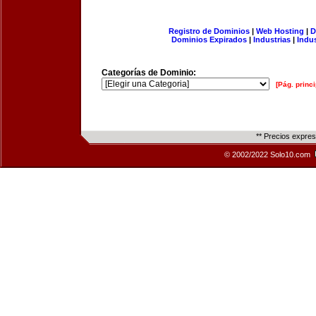
Registro de Dominios
|
Web Hosting
|
D
Dominios Expirados
|
Industrias
|
Indu
Categorías de Dominio:
[Pág. princi
** Precios expre
© 2002/2022 Solo10.com