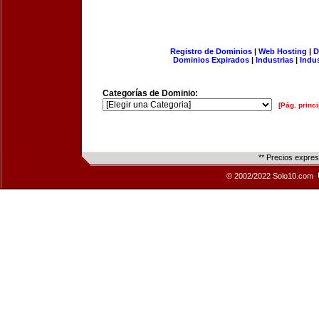
Registro de Dominios
|
Web Hosting
|
D
Dominios Expirados
|
Industrias
|
Indu
Categorías de Dominio:
[Pág. princi
** Precios expre
© 2002/2022 Solo10.com