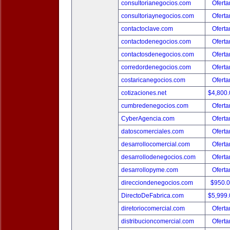
consultorianegocios.com
Oferta
consultoriaynegocios.com
Oferta
contactoclave.com
Oferta
contactodenegocios.com
Oferta
contactosdenegocios.com
Oferta
corredordenegocios.com
Oferta
costaricanegocios.com
Oferta
cotizaciones.net
$4,800
cumbredenegocios.com
Oferta
CyberAgencia.com
Oferta
datoscomerciales.com
Oferta
desarrollocomercial.com
Oferta
desarrollodenegocios.com
Oferta
desarrollopyme.com
Oferta
direcciondenegocios.com
$950.
DirectoDeFabrica.com
$5,999
diretoriocomercial.com
Oferta
distribucioncomercial.com
Oferta