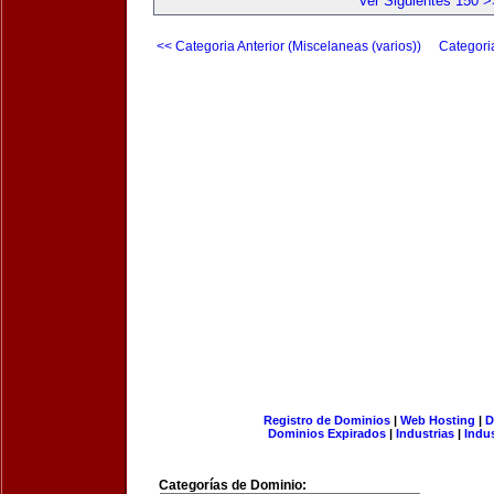
Ver Siguientes 150 >
<< Categoria Anterior (Miscelaneas (varios))
Categori
Registro de Dominios
|
Web Hosting
|
D
Dominios Expirados
|
Industrias
|
Indu
Categorías de Dominio: