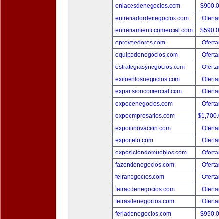
enlacesdenegocios.com
$900.
entrenadordenegocios.com
Oferta
entrenamientocomercial.com
$590.
eproveedores.com
Oferta
equipodenegocios.com
Oferta
estrategiasynegocios.com
Oferta
exitoenlosnegocios.com
Oferta
expansioncomercial.com
Oferta
expodenegocios.com
Oferta
expoempresarios.com
$1,700
expoinnovacion.com
Oferta
exportelo.com
Oferta
exposiciondemuebles.com
Oferta
fazendonegocios.com
Oferta
feiranegocios.com
Oferta
feiraodenegocios.com
Oferta
feirasdenegocios.com
Oferta
feriadenegocios.com
$950.